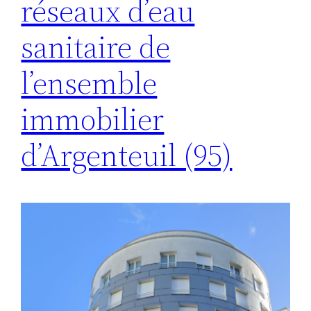
réseaux d’eau
sanitaire de
l’ensemble
immobilier
d’Argenteuil (95)