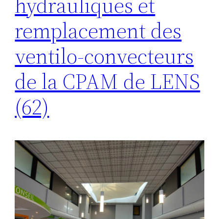
hydrauliques et
remplacement des
ventilo-convecteurs
de la CPAM de LENS
(62)